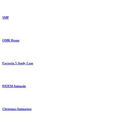
SMP
OMR House
Factoria 5 Study Case
PATEM Animado
Christmas Animation