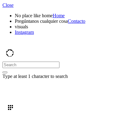
Close
No place like home
Home
Pregúntanos cualquier cosa
Contacto
visuals
Instagram
Type at least 1 character to search