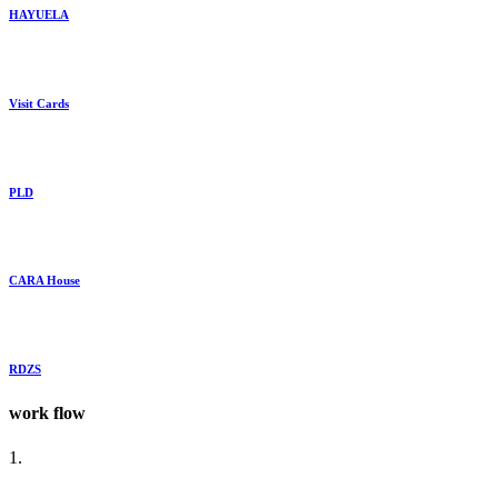
HAYUELA
Visit Cards
PLD
CARA House
RDZS
work
flow
1.