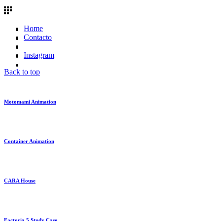
Home
Contacto
Instagram
Back to top
Motomami Animation
Container Animation
CARA House
Factoria 5 Study Case