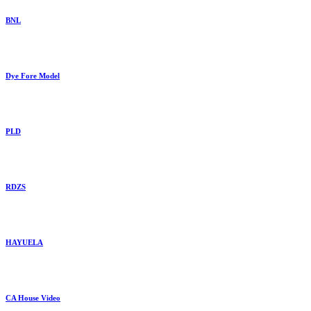
BNL
Dye Fore Model
PLD
RDZS
HAYUELA
CA House Video